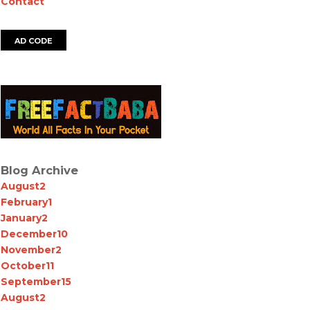
Contact
AD CODE
Blog Archive
August
2
February
1
January
2
December
10
November
2
October
11
September
15
August
2