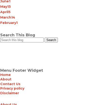
June
1
May
15
April
5
March
14
February
1
Search This Blog
Menu Footer Widget
Home
About
Contact Us
Privacy policy
Disclaimer
About Us