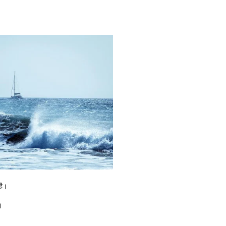
है।
।